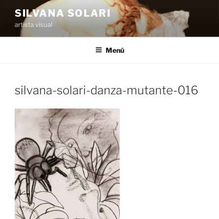
Saltar
SILVANA SOLARI
al
artista visual
contenido
Menú
silvana-solari-danza-mutante-016