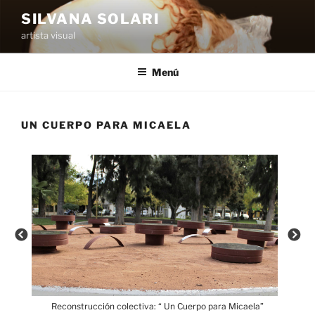
Saltar
SILVANA SOLARI
al
artista visual
contenido
Menú
UN CUERPO PARA MICAELA
la”
Reconstrucción colectiva: “ Un Cuerpo para Micaela”
Re