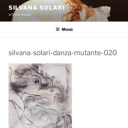
Saltar
SILVANA SOLARI
al
artista visual
contenido
Menú
silvana-solari-danza-mutante-020