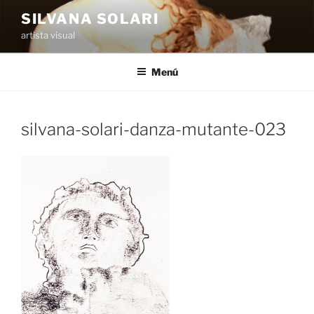
Saltar
SILVANA SOLARI
al
artista visual
contenido
Menú
silvana-solari-danza-mutante-023