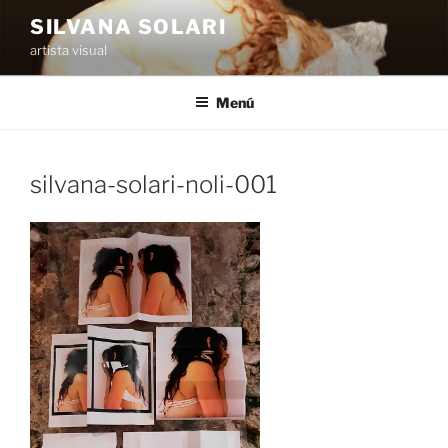
Saltar
SILVANA SOLARI
al
artista visual
contenido
Menú
silvana-solari-noli-001