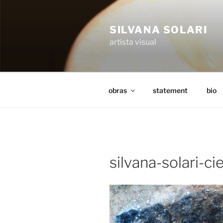
Saltar
al
SILVANA SOLARI
contenido
artista visual
obras
statement
bio
silvana-solari-ci