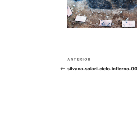
Navegación
Entrada
ANTERIOR
de
anterior:
silvana-solari-cielo-infierno-0
entradas